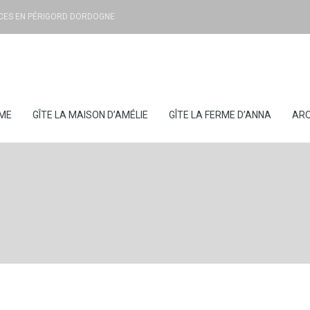
NCES EN PÉRIGORD DORDOGNE
ME
GÎTE LA MAISON D’AMÉLIE
GÎTE LA FERME D’ANNA
AR