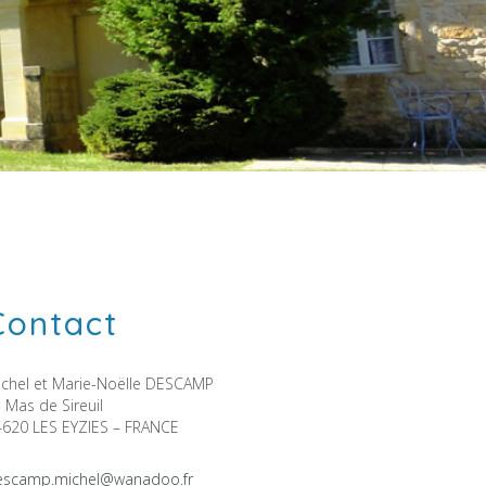
Contact
ichel et Marie-Noëlle DESCAMP
 Mas de Sireuil
4620 LES EYZIES – FRANCE
escamp.michel@wanadoo.fr